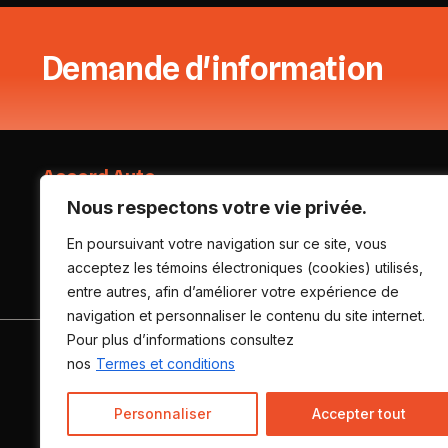
Demande d'information
Accord Auto
Nous respectons votre vie privée.
6170 rue Vézina, Québec (Québec), G3E 1P3
En poursuivant votre navigation sur ce site, vous
acceptez les témoins électroniques (cookies) utilisés,
(418) 842-2886
entre autres, afin d’améliorer votre expérience de
navigation et personnaliser le contenu du site internet.
Pour plus d’informations consultez
ACCUEIL
INVENTAIRE
VENDRE MA VOITURE
nos
Termes et conditions
Personnaliser
Accepter tout
Termes et conditions
| © Tous droits réservés 2026
Associ
AMVOQ ne se tient pas responsable du contenu, de la publici