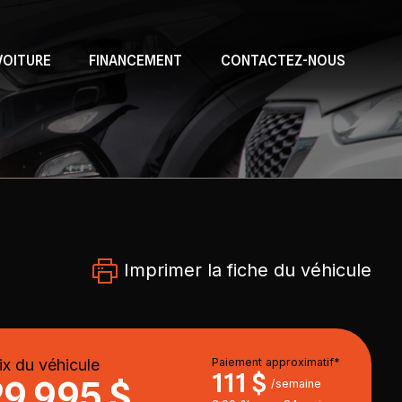
VOITURE
FINANCEMENT
CONTACTEZ-NOUS
Imprimer la fiche du véhicule
ix du véhicule
Paiement approximatif*
111 $
29 995 $
/semaine