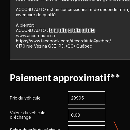
ACCORD AUTO est un concessionnaire de seconde main, qu
inventaire de qualité.
À bientôt!
ACCORD AUTO : 4️⃣1️⃣8️⃣8️⃣4️⃣2️⃣2️⃣8️⃣8️⃣6️⃣
www.accordauto.ca
https://www.facebook.com/AccordAutoQuebec/
6170 rue Vézina G3E 1P3, (QC) Québec
Paiement approximatif**
Prix du véhicule
Valeur du véhicule
d'échange
Solde du prêt du véhicule