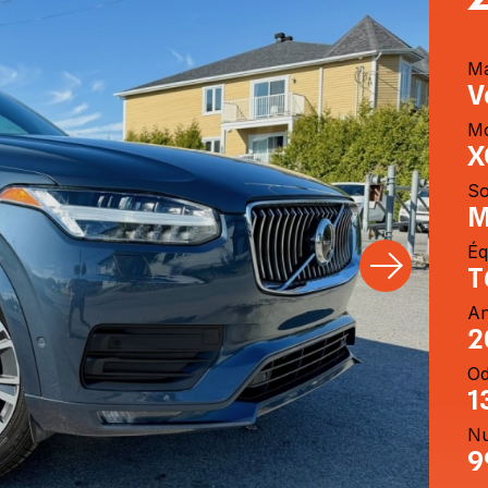
M
V
M
X
So
M
Éq
T
A
2
O
1
Nu
9