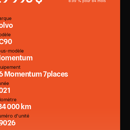
8.99 % pour 84 mois
arque
olvo
odèle
C90
us-modèle
omentum
uipement
6 Momentum 7places
nnée
021
domètre
34 000 km
méro d'unité
9026