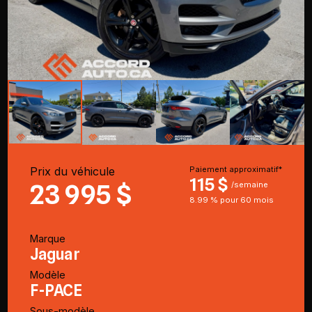
Prix du véhicule
Paiement approximatif*
115 $
23 995 $
/semaine
8.99 % pour 60 mois
Marque
Jaguar
Modèle
F-PACE
Sous-modèle