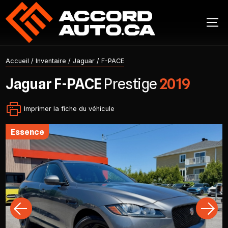
Accueil
/
Inventaire
/
Jaguar
/
F-PACE
Jaguar
F-PACE
Prestige
2019
Imprimer la fiche du véhicule
essence